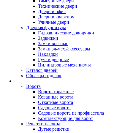
Тамбурные двери
Технические двери
Двери в офис
Двери в квартиру
Уличные двери
Дверная фурнитура
Гидравлические доводчики
Задвижки
Замки врезные
Замки эл-мех./аксессуары
Накладки
Ручки дверные
Цилиндровые механизмы
Каталог дверей
Образцы отделок
Металлоконструкции
Ворота
Ворота гаражные
Кованные ворота
Откатные ворота
Садовые ворота
Садовые ворота из профнастила
Комплектующие для ворот
Решетки на окна
Дутые решётки