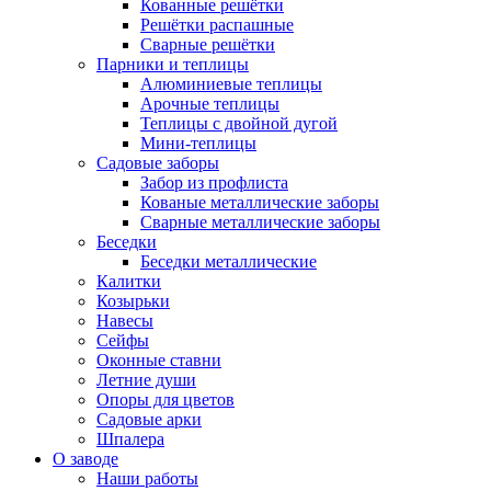
Кованные решётки
Решётки распашные
Сварные решётки
Парники и теплицы
Алюминиевые теплицы
Арочные теплицы
Теплицы с двойной дугой
Мини-теплицы
Садовые заборы
Забор из профлиста
Кованые металлические заборы
Сварные металлические заборы
Беседки
Беседки металлические
Калитки
Козырьки
Навесы
Сейфы
Оконные ставни
Летние души
Опоры для цветов
Садовые арки
Шпалера
О заводе
Наши работы