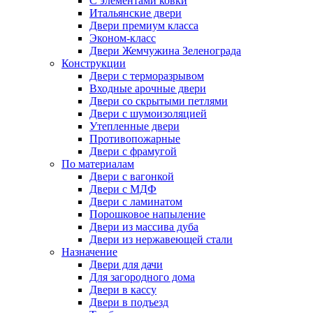
С элементами ковки
Итальянские двери
Двери премиум класса
Эконом-класс
Двери Жемчужина Зеленограда
Конструкции
Двери с терморазрывом
Входные арочные двери
Двери со скрытыми петлями
Двери с шумоизоляцией
Утепленные двери
Противопожарные
Двери с фрамугой
По материалам
Двери с вагонкой
Двери с МДФ
Двери с ламинатом
Порошковое напыление
Двери из массива дуба
Двери из нержавеющей стали
Назначение
Двери для дачи
Для загородного дома
Двери в кассу
Двери в подъезд