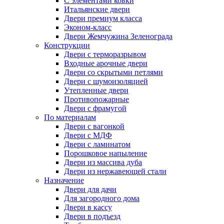
С элементами ковки
Итальянские двери
Двери премиум класса
Эконом-класс
Двери Жемчужина Зеленограда
Конструкции
Двери с терморазрывом
Входные арочные двери
Двери со скрытыми петлями
Двери с шумоизоляцией
Утепленные двери
Противопожарные
Двери с фрамугой
По материалам
Двери с вагонкой
Двери с МДФ
Двери с ламинатом
Порошковое напыление
Двери из массива дуба
Двери из нержавеющей стали
Назначение
Двери для дачи
Для загородного дома
Двери в кассу
Двери в подъезд