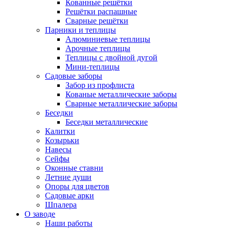
Кованные решётки
Решётки распашные
Сварные решётки
Парники и теплицы
Алюминиевые теплицы
Арочные теплицы
Теплицы с двойной дугой
Мини-теплицы
Садовые заборы
Забор из профлиста
Кованые металлические заборы
Сварные металлические заборы
Беседки
Беседки металлические
Калитки
Козырьки
Навесы
Сейфы
Оконные ставни
Летние души
Опоры для цветов
Садовые арки
Шпалера
О заводе
Наши работы