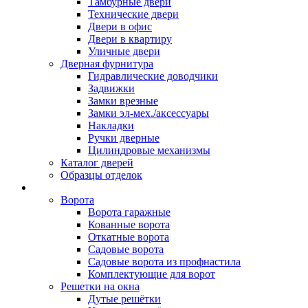
Тамбурные двери
Технические двери
Двери в офис
Двери в квартиру
Уличные двери
Дверная фурнитура
Гидравлические доводчики
Задвижки
Замки врезные
Замки эл-мех./аксессуары
Накладки
Ручки дверные
Цилиндровые механизмы
Каталог дверей
Образцы отделок
Металлоконструкции
Ворота
Ворота гаражные
Кованные ворота
Откатные ворота
Садовые ворота
Садовые ворота из профнастила
Комплектующие для ворот
Решетки на окна
Дутые решётки