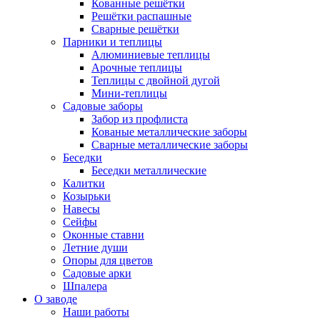
Кованные решётки
Решётки распашные
Сварные решётки
Парники и теплицы
Алюминиевые теплицы
Арочные теплицы
Теплицы с двойной дугой
Мини-теплицы
Садовые заборы
Забор из профлиста
Кованые металлические заборы
Сварные металлические заборы
Беседки
Беседки металлические
Калитки
Козырьки
Навесы
Сейфы
Оконные ставни
Летние души
Опоры для цветов
Садовые арки
Шпалера
О заводе
Наши работы