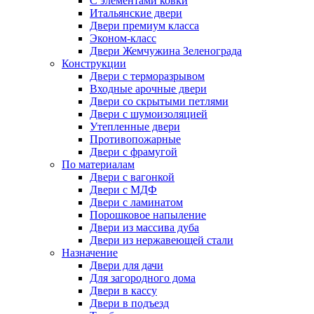
С элементами ковки
Итальянские двери
Двери премиум класса
Эконом-класс
Двери Жемчужина Зеленограда
Конструкции
Двери с терморазрывом
Входные арочные двери
Двери со скрытыми петлями
Двери с шумоизоляцией
Утепленные двери
Противопожарные
Двери с фрамугой
По материалам
Двери с вагонкой
Двери с МДФ
Двери с ламинатом
Порошковое напыление
Двери из массива дуба
Двери из нержавеющей стали
Назначение
Двери для дачи
Для загородного дома
Двери в кассу
Двери в подъезд