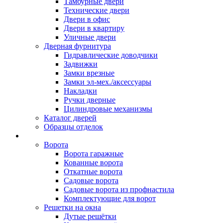
Тамбурные двери
Технические двери
Двери в офис
Двери в квартиру
Уличные двери
Дверная фурнитура
Гидравлические доводчики
Задвижки
Замки врезные
Замки эл-мех./аксессуары
Накладки
Ручки дверные
Цилиндровые механизмы
Каталог дверей
Образцы отделок
Металлоконструкции
Ворота
Ворота гаражные
Кованные ворота
Откатные ворота
Садовые ворота
Садовые ворота из профнастила
Комплектующие для ворот
Решетки на окна
Дутые решётки